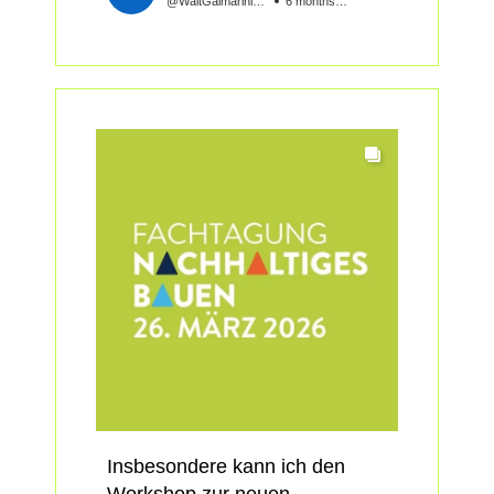
@WaltGalmariniAG
6 months ago
ist Geschichte. Der neue
Das Forum schafft Raum für
Anhang ND erlaubt es, Beton
echten Dialog zwischen
nach seiner Leistungsfähigkeit
Planung, Forschung,
zu entwerfen. Genau hier liegt
Bauherrschaft und Behörden.
das Potenzial: weniger Zement,
deutlich weniger CO₂ und
📅 Donnerstag, 7. Mai 2026
wirtschaftliche Lösungen.
📍 Kantonsschule Limmattal,
Urdorf
Der Anhang ist neu und
🤝 In Zusammenarbeit mit SIA
anspruchsvoll. Viele kennen die
inForm und EnergieSchweiz
Möglichkeiten noch zu wenig.
👉 Jetzt anmelden und neue
Vor allem fehlt oft die Antwort
Perspektiven für nachhaltiges
auf die entscheidende Frage:
Wie bestelle ich solchen Beton
https://lnkd.in/g8bk3Qwv...
richtig? Welche Anforderungen
muss ich definieren?
Insbesondere kann ich den
Genau hier setzt der Beitrag