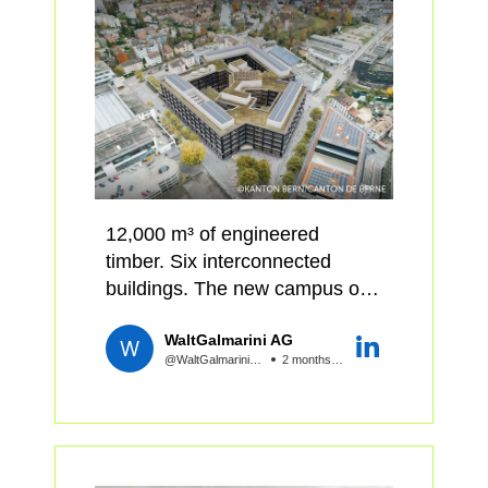
andere Anforderungen an
Planung und Bestellung als
Massivbau. Prozesse,
Kostenlogik, Termine und
Beschaffung verändern sich
und mit ihnen auch die
Zusammenarbeit zwischen
Bauherrschaft, Planung und
Ausführung.
12,000 m³ of engineered
timber. Six interconnected
Hier setzt unsere Weiterbildung
buildings. The new campus of
zu Holzbau und Stahlbeton an.
the Berner Fachhochschule
Im Mittelpunkt steht die Frage,
WaltGalmarini AG
BFH of Applied Sciences in Biel
wie Systementscheide in frühen
@WaltGalmariniAG
2 months ago
is one of the most complex
Projektphasen fundiert
post‑and‑beam projects
getroffen werden können.
currently under construction in
Ergänzend erarbeiten die
Switzerland.
Teilnehmenden einen