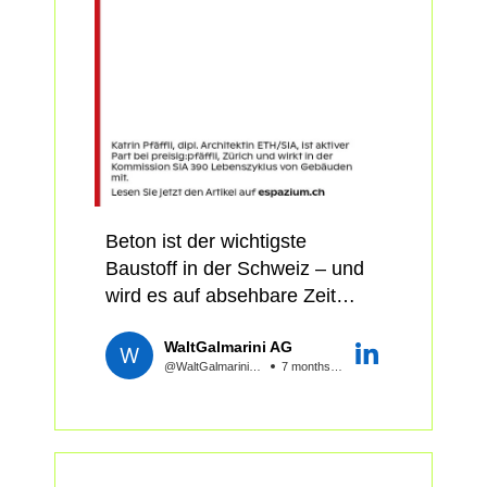
🎤 Vorträge: Vormittags geben
Cyril Brunner fragt, ob
Risiken beachtet werden
Niko Heeren und Sabine
#CarbonRemoval echte
müssen und was das für
Marbet Einblick in die baulichen
Chance oder grüne Illusion ist.
Ingenieurinnen, Investoren,
Klimastrategien und Taten der
Björn Niesen blickt auf Status
Planung und Ausschreibung
Stadt Zürich. ETH-Professor
Quo und Zukunft des
konkret bedeutet. Vor allem
Guillaume Habert spricht über
Schweizer Gebäudeparks.
aber zeigen wi...
#NeueBaustoffe als
Barbara Sintzel und Andreas
Gamechanger. Klimaforscher
Meyer Primavesi präsentieren
Cyril Brunner fragt, ob
Standards für #NettoNull. Die
Beton ist der wichtigste
#CarbonRemoval echte
Architekturbüros LOELIGER
Baustoff in der Schweiz – und
Chance oder grüne Illusion ist.
STRUB ARCHITEKTUR
wird es auf absehbare Zeit
Björn Niesen blickt auf Status
GMBH, Boltshauser Architekten
auch bleiben. Doch seine
Quo und Zukunft des
AG und Salathé zeigen ihre
WaltGalmarini AG
Herstellung ist mit gewaltigen
Schweizer Gebäudeparks.
@WaltGalmariniAG
7 months ago
ambitioniertesten Bauten.
CO₂-Emissionen verbunden.
Barbara Sintzel und Andreas
Um die Klimaziele zu erreichen,
Meyer Primavesi präsentieren
👥 Podium: Wie gelingt
braucht es neue Ideen. Erste
Standards für #NettoNull. Die
Dekarbonisierung auf Portfolio-
Projekte belegen: Mit
Architekturbüros LOELIGER
Ebene? Wie erhöhen wir die
zementreduzierten Rezepturen