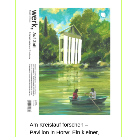
#Unterhalt.
🚌 Exkursionen: zu zwei
Gebäuden von
jessenvollenweider
ARCHITEKTUR und Vécsey
Schmidt Architekten soie einem
von baubüro in situ ag und
Denkstatt sàrl entwickelten
Areal.
👉 Programm:
https://lnkd.in/e-hWb5kY
👉 Anmeldung:
https://lnkd.in/eea...
Am Kreislauf forschen –
Pavillon in Horw: Ein kleiner,