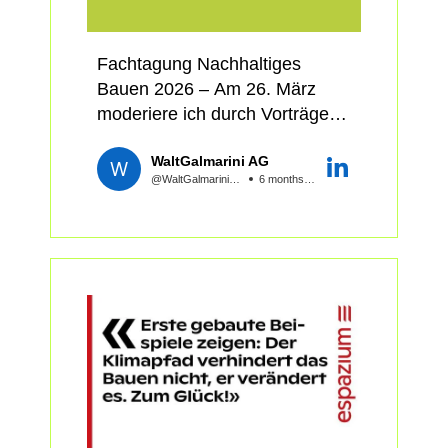
Eigenschaften. Planende
Antworten darauf gibt es im
formulieren klare
Workshop.
Fachtagung Nachhaltiges
Leistungsanforderungen.
Bauen 2026 – Am 26. März
Produzenten entwickeln den
Danke für die gute
moderiere ich durch Vorträge,
passenden Beton dazu.
Zusammenarbeit Patrick
Podien, Vertiefungen und
Suppiger
WaltGalmarini AG
Exkursionen zur
Dieser Perspektivenwechsel
Ich bin gespannt auf die
@WaltGalmariniAG
6 months ago
«Dekarbonisierung der
eröffnet neue Spielräume für
Referate von: Cathleen
Bauwirtschaft».
CO₂-Reduktionen von 35 bis 50
Hoffmann Kübler Wolfram
Prozent – ohne
Markus Wolf Fachtagung
🎤 Vorträge: Vormittags geben
Vermeidungskosten. Hybride
Nachhaltiges Bauen 2026 – Am
Niko Heeren und Sabine
Tragwerke erfüllen damit
26. März moderiere ich durch
Marbet Einblick in die baulichen
bereits heute die Zielwerte der
Vorträge, Podien, Vertiefungen
Klimastrategien und Taten der
neuen SIA 390/1 für die
und Exkursionen zur
Stadt Zürich. ETH-Professor
Erstellung.
«Dekarbonisierung der
Guillaume Habert spricht über
Bauwirtschaft».
#NeueBaustoffe als
Wir zeigen, wo die grössten
Gamechanger. Klimaforscher
Potenziale liegen, welche