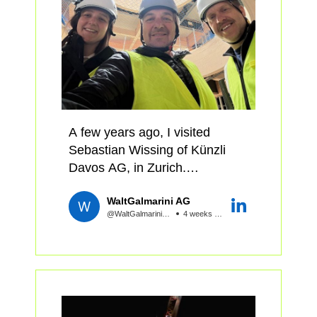
werden können – inklusive
spannender
Objektbesichtigungen und
Austausch mit Expert:innen.
Wir freuen uns auf weitere
Teilnehmende!
A few years ago, I visited
Sebastian Wissing of Künzli
Samuel Pillichody, Gianfranco
Davos AG, in Zurich.
Basso, Daniela Haeni, Kübler
On the table was one of the
Wolfram, Simon Hess, Lukas
WaltGalmarini AG
most ambitious timber projects
Wolf *IPB Weiterbildung 2026:
@WaltGalmariniAG
4 weeks ago
currently underway in
Entwickeln*
Switzerland: the new Berner
Fachhochschule BFH campus
Holz oder Stahlbeton?
in Biel, home to the
Diese Frage stellt sich in der
departments of Technology &
Entwicklung bereits zu einem
IT, Architecture, Timber and