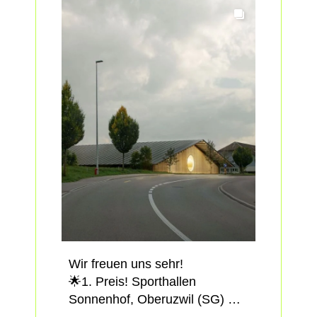
Kriterienkatalog zur Stärkung
ALUMEGA was selected for the
der eigenen
main structural connections.
Entscheidungskompetenz in
How was it applied? Read the
der Baupraxis.
full article on our blog:
https://lnkd.in/drgC5QxV
📅 Seminar mit vorgängigen
Besichtigungen des Holzbaus
General contractor: Marti
3Johann in Basel und des
Gesamtleistungen AG
Holzhybridbaus Zwhatt-Areal
Timber construction works:
Regensdorf mit
WaltGalmarini AG
anschliessendem Plenumstag
Structural design: Künzli Holz
auf dem JED Campus (2226-
AG
Massivbau).
📍 u. a. Basel, Regensdorf und
- -
Schlieren
Wir freuen uns sehr!
💰 CHF 850.– pro Teilnehmer:in
12.000 m³ di legno
🌟1. Preis! Sporthallen
🗓 Anmeldeschluss: 30. Juni
ingegnerizzato. Sei edifici
Sonnenhof, Oberuzwil (SG)
2026
interconnessi. Il nuovo campus