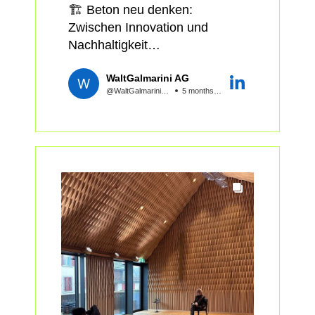
Selektiver Studienauftrag,
🏗️ Beton neu denken:
2025, #1Preis
Zwischen Innovation und
Auftraggebende: Gemeinde
Nachhaltigkeit
Oberuzwil
Forum Zukunft Bauen
Verbände: 🎾Tennisclub TC
WaltGalmarini AG
Oberuzwil und🏸Badmintonclub
@WaltGalmariniAG
5 months ago
Am Forum «Zukunft Beton –
BC Uzwil
Innovation und Nachhaltigkeit
verbinden» zeigen wir konkrete
🙌🏻 #Team Baumanagement |
Lösungen aus der Praxis. Für
Jaeger Coneco AG Massimo
die Praxis. Architektinnen,
Della Corte
Ingenieure, Bauherrschaften
Landschaftsarchitektur |
und Studierende treffen sich
Chaves Biedermann Matthias
am 7. Mai 2026 in Urdorf.
Biedermann Bauingenieur |
WaltGalmarini AG Kübler
🔍 Aus der Forschung direkt in
Wolfram Energie- und
die Praxis
Gebäudetechnik | ENERPLAN
Ein Highlight: Silvan Oesterle,
AG #ChristofSahli
Partner bei ROK Architekten,