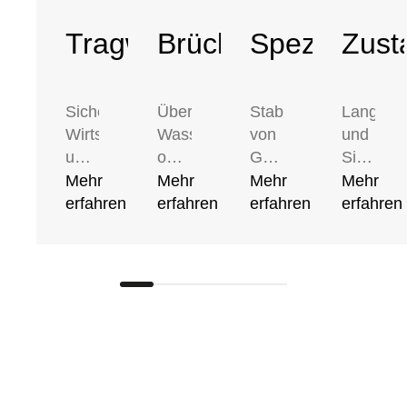
Tragwerksplanung
Brückenbau
Spezialtiefb
Zust
Sicherheit,
Über
Stabilität
Langlebi
Wirtschaftlichkeit
Wasser
von
und
und
oder
Grund
Sicherhei
Nachhaltigkeit
Land,
auf
von
Mehr
Mehr
Mehr
Mehr
– in
für
–
Bauwerk
erfahren
erfahren
erfahren
erfahren
der
Bahn,
unser
stehen
Tragwerksplanung
Auto,
Know-
im
verbinden
Velo
how
Fokus
wir
oder
im
unserer
ingenieurtechnische
Fussgänger:
Spezialtiefbau
Zustand
Präzision
Brücken
sorgt
Mit
mit
verbinden
für
moderns
innovativen
zwei
sichere
Prüfmet