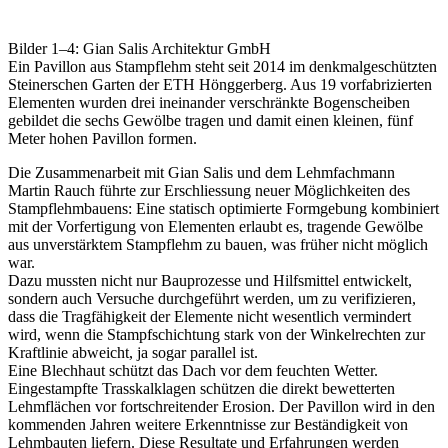
Bilder 1–4: Gian Salis Architektur GmbH
Ein Pavillon aus Stampflehm steht seit 2014 im denkmalgeschützten
Steinerschen Garten der ETH Hönggerberg. Aus 19 vorfabrizierten
Elementen wurden drei ineinander verschränkte Bogenscheiben
gebildet die sechs Gewölbe tragen und damit einen kleinen, fünf
Meter hohen Pavillon formen.
Die Zusammenarbeit mit Gian Salis und dem Lehmfachmann
Martin Rauch führte zur Erschliessung neuer Möglichkeiten des
Stampflehmbauens: Eine statisch optimierte Formgebung kombiniert
mit der Vorfertigung von Elementen erlaubt es, tragende Gewölbe
aus unverstärktem Stampflehm zu bauen, was früher nicht möglich
war.
Dazu mussten nicht nur Bauprozesse und Hilfsmittel entwickelt,
sondern auch Versuche durchgeführt werden, um zu verifizieren,
dass die Tragfähigkeit der Elemente nicht wesentlich vermindert
wird, wenn die Stampfschichtung stark von der Winkelrechten zur
Kraftlinie abweicht, ja sogar parallel ist.
Eine Blechhaut schützt das Dach vor dem feuchten Wetter.
Eingestampfte Trasskalklagen schützen die direkt bewetterten
Lehmflächen vor fortschreitender Erosion. Der Pavillon wird in den
kommenden Jahren weitere Erkenntnisse zur Beständigkeit von
Lehmbauten liefern. Diese Resultate und Erfahrungen werden