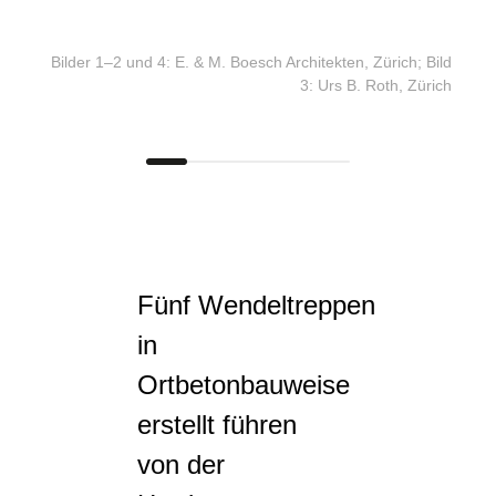
Bilder 1–2 und 4: E. & M. Boesch Architekten, Zürich; Bild
3: Urs B. Roth, Zürich
Fünf Wendeltreppen
in
Ortbetonbauweise
erstellt führen
von der