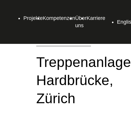
Projekte
Kompetenzen
Über
Karriere
Engli
uns
Treppenanlage
Hardbrücke,
Zürich